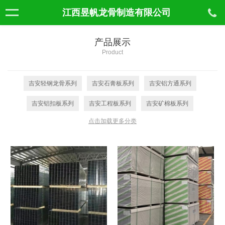
江西昱帆龙骨制造有限公司
产品展示
Product
吉安轻钢龙骨系列
吉安石膏板系列
吉安铝方通系列
吉安铝扣板系列
吉安工程板系列
吉安矿棉板系列
点击加载更多分类
吉安格栅吊顶系列
吉安集成吊顶系列
吉安阻燃板系列
吉安隔音保温系列
吉安五金配件系列